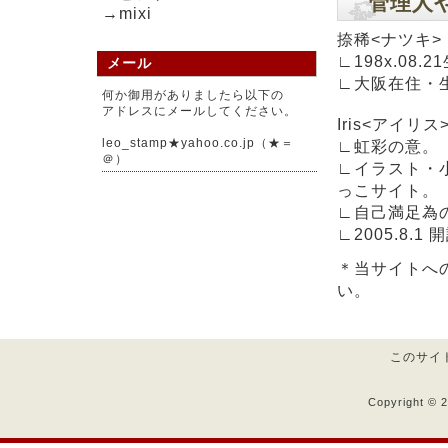
管理人
→mixi
捺稀<ナツキ>
∟198x.08.2
メール
∟大阪在住・
何か御用がありましたら以下の
アドレスにメールしてください。
Iris<アイリス
leo_stamp★yahoo.co.jp（★＝
∟虹彩の意。
＠）
∟イラスト・
っこサイト。
∟自己満足為
∟2005.8.1 
＊当サイトへ
い。
このサイ
Copyright © 2