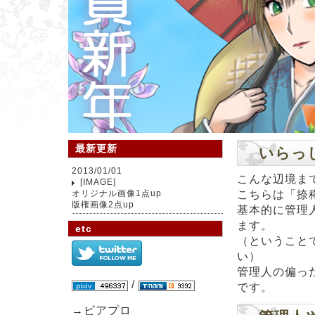
最新更新
いらっ
2013/01/01
こんな辺境ま
[IMAGE]
こちらは「捺
オリジナル画像1点up
版権画像2点up
基本的に管理
ます。
etc
（ということ
い）
管理人の偏っ
/
です。
→ピアプロ